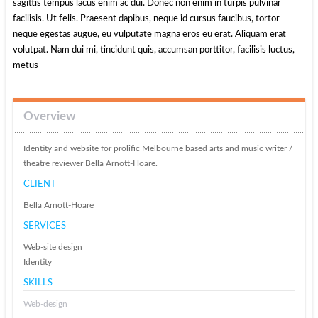
sagittis tempus lacus enim ac dui. Donec non enim in turpis pulvinar
facilisis. Ut felis. Praesent dapibus, neque id cursus faucibus, tortor
neque egestas augue, eu vulputate magna eros eu erat. Aliquam erat
volutpat. Nam dui mi, tincidunt quis, accumsan porttitor, facilisis luctus,
metus
Overview
Identity and website for prolific Melbourne based arts and music writer /
theatre reviewer Bella Arnott-Hoare.
CLIENT
Bella Arnott-Hoare
SERVICES
Web-site design
Identity
SKILLS
Web-design