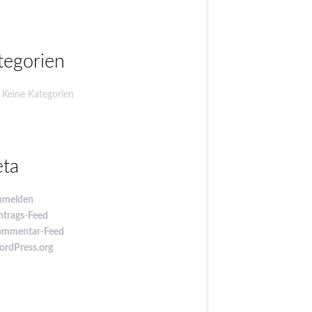
tegorien
Keine Kategorien
ta
nmelden
ntrags-Feed
ommentar-Feed
rdPress.org