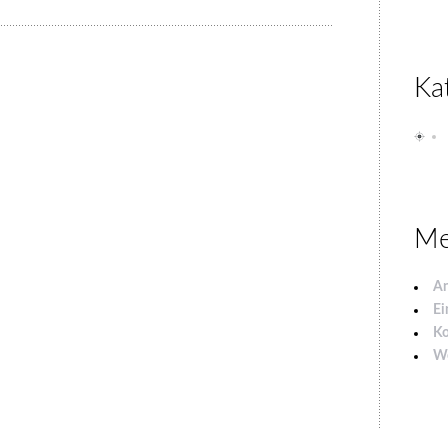
Ka
Me
A
Ei
K
Wo