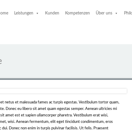
ome
Leistungen
Kunden
Kompetenzen
Über uns
Phil
e
 et netus et malesuada fames ac turpis egestas. Vestibulum tortor quam,
 ante. Donec eu libero sit amet quam egestas semper. Aenean ultricies mi
 sit amet est et sapien ullamcorper pharetra. Vestibulum erat wisi,
et, wisi. Aenean fermentum, elit eget tincidunt condimentum, eros
dui. Donec non enim in turpis pulvinar facilisis. Ut felis. Praesent